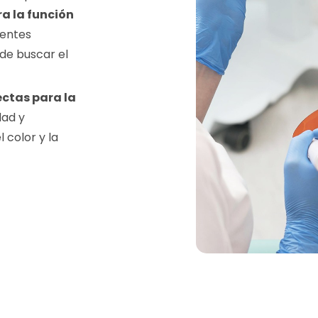
a la función
ientes
de buscar el
ectas para la
dad y
 color y la