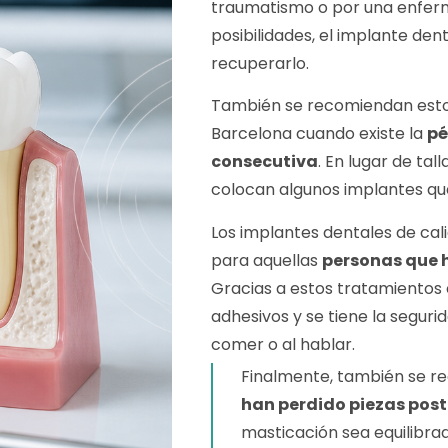
traumatismo o por una enfer
posibilidades, el implante den
recuperarlo.
También se recomiendan esto
Barcelona cuando existe la
pé
consecutiva
. En lugar de tal
colocan algunos implantes que
Los implantes dentales de c
para aquellas
personas que h
Gracias a estos tratamientos
adhesivos y se tiene la seguri
comer o al hablar.
Finalmente, también se 
han perdido piezas post
masticación sea equilibra