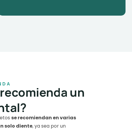
NDA
 recomienda un
ntal?
letos
se recomiendan en varias
n solo diente
, ya sea por un