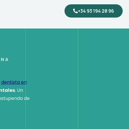
+34 93 194 28 96
ONA
o
dentista en
ntales
. Un
 estupenda de