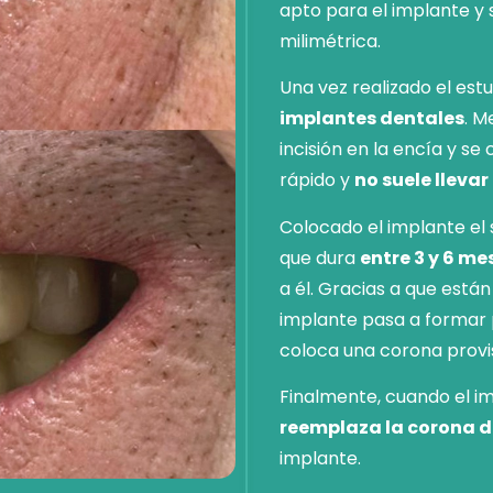
apto para el implante y 
milimétrica.
Una vez realizado el est
implantes dentales
. M
incisión en la encía y se
rápido y
no suele lleva
Colocado el implante el 
que dura
entre 3 y 6 me
a él. Gracias a que está
implante pasa a formar 
coloca una corona provis
Finalmente, cuando el i
reemplaza la corona d
implante.