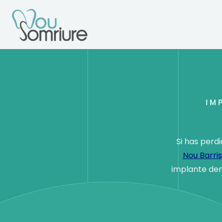
IM
Si has perd
Nou Barris
implante den