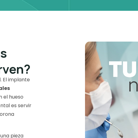
es
irven?
. El implante
ales
n el hueso
ntal es servir
corona
 una pieza